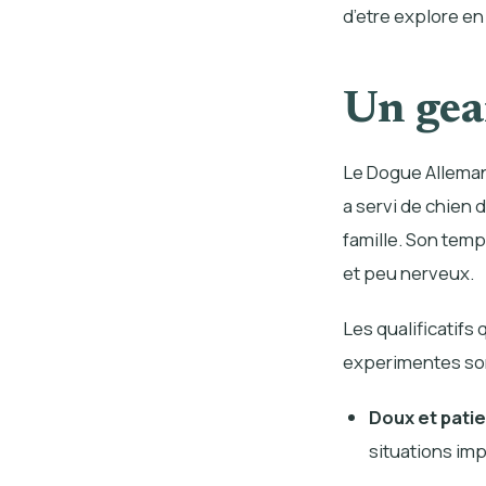
d’etre explore en 
Un gea
Le Dogue Allemand
a servi de chien
famille. Son temp
et peu nerveux.
Les qualificatifs
experimentes son
Doux et pati
situations imp