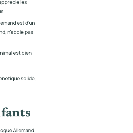
apprecie les
us
llemand est d’un
nd, n’aboie pas
animal est bien
genetique solide,
nfants
e Dogue Allemand