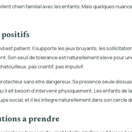
llent chien familial avec les enfants. Mais quelques nuan
 positifs
 est patient. Il supporte les jeux bruyants, les sollicitatio
nt. Son seuil de tolerance est naturellement eleve pour un
s chatouilleux, pas craintif, pas impulsif.
 protecteur sans etre dangereux. Sa presence seule dissuad
qu’il ait besoin d’intervenir physiquement. Les enfants de la
upe social, et il les integre naturellement dans son cercle d
utions a prendre