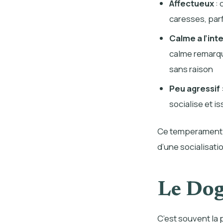
Affectueux
: 
caresses, parfo
Calme a l’int
calme remarqua
sans raison
Peu agressif
socialise et i
Ce temperament n’
d’une socialisati
Le Dog
C’est souvent la 