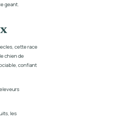
ce geant.
ux
ecles, cette race
de chien de
ociable, confiant
 eleveurs
its, les