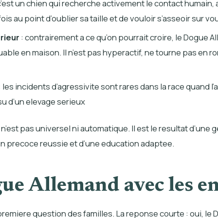
c’est un chien qui recherche activement le contact humain, 
is au point d’oublier sa taille et de vouloir s’asseoir sur vo
erieur
: contrairement a ce qu’on pourrait croire, le Dogue A
ble en maison. Il n’est pas hyperactif, ne tourne pas en ro
: les incidents d’agressivite sont rares dans la race quand l’
ssu d’un elevage serieux
est pas universel ni automatique. Il est le resultat d’une 
on precoce reussie et d’une
education adaptee
.
ue Allemand avec les e
premiere question des familles. La reponse courte : oui, l