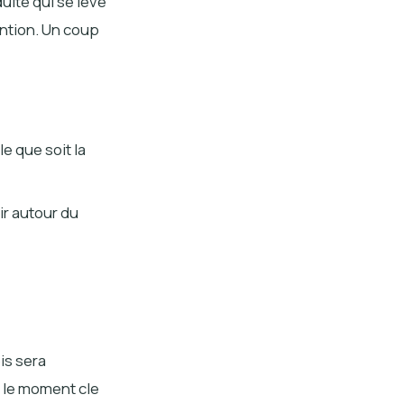
dulte qui se leve
ntion. Un coup
le que soit la
r autour du
is sera
 le moment cle