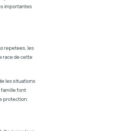
ces importantes
ns repetees, les
e race de cette
e les situations
 famille font
e protection.