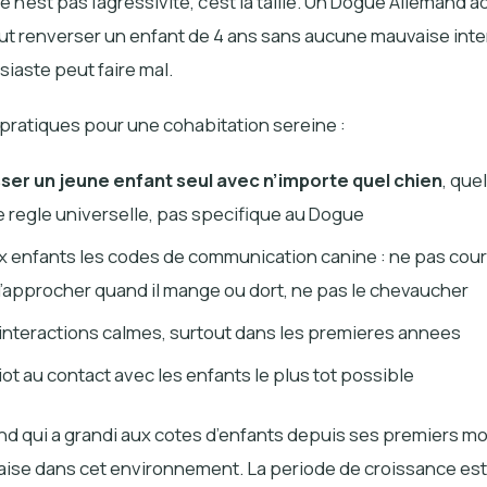
e n’est pas l’agressivite, c’est la taille. Un Dogue Allemand a
 renverser un enfant de 4 ans sans aucune mauvaise inte
iaste peut faire mal.
pratiques pour une cohabitation sereine :
sser un jeune enfant seul avec n’importe quel chien
, quel
e regle universelle, pas specifique au Dogue
 enfants les codes de communication canine : ne pas couri
l’approcher quand il mange ou dort, ne pas le chevaucher
s interactions calmes, surtout dans les premieres annees
iot au contact avec les enfants le plus tot possible
d qui a grandi aux cotes d’enfants depuis ses premiers mo
’aise dans cet environnement. La
periode de croissance
est