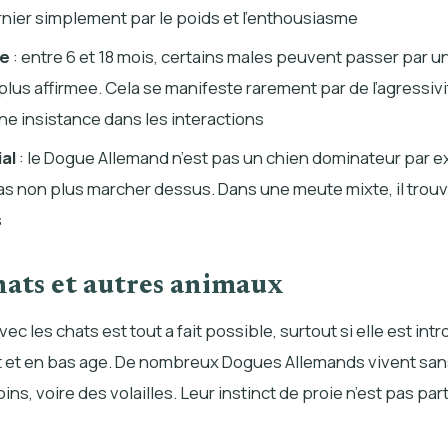
rnier simplement par le poids et l’enthousiasme
ce
: entre 6 et 18 mois, certains males peuvent passer par 
lus affirmee. Cela se manifeste rarement par de l’agressivi
ne insistance dans les interactions
ial
: le Dogue Allemand n’est pas un chien dominateur par ex
pas non plus marcher dessus. Dans une meute mixte, il trou
s
hats et autres animaux
ec les chats est tout a fait possible, surtout si elle est int
 et en bas age. De nombreux Dogues Allemands vivent sa
ins, voire des volailles. Leur instinct de proie n’est pas pa