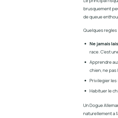
Le principal risqu
brusquement peut
de queue enthous
Quelques regles 
Ne jamais lai
race. C’est un
Apprendre aux
chien, ne pas 
Privilegier le
Habituer le ch
Un Dogue Alleman
naturellement a l