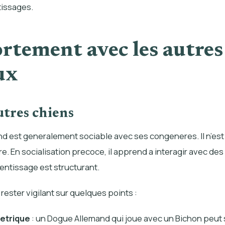
issages.
tement avec les autres
ux
utres chiens
d est generalement sociable avec ses congeneres. Il n’est 
re. En socialisation precoce, il apprend a interagir avec de
rentissage est structurant.
 rester vigilant sur quelques points :
metrique
: un Dogue Allemand qui joue avec un Bichon peut s