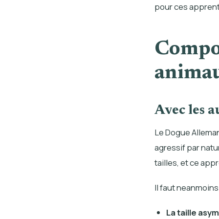
pour ces apprent
Compor
anima
Avec les a
Le Dogue Alleman
agressif par natu
tailles, et ce app
Il faut neanmoins
La taille asy