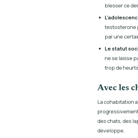
blesser ce de
L’adolescen
testosterone p
par une certai
Le statut soc
ne se laisse 
trop de heurt
Avec les c
La cohabitation av
progressivement
des chats, des lap
developpe.