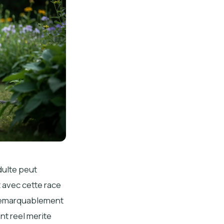
dulte peut
 avec cette race
 remarquablement
nt reel merite